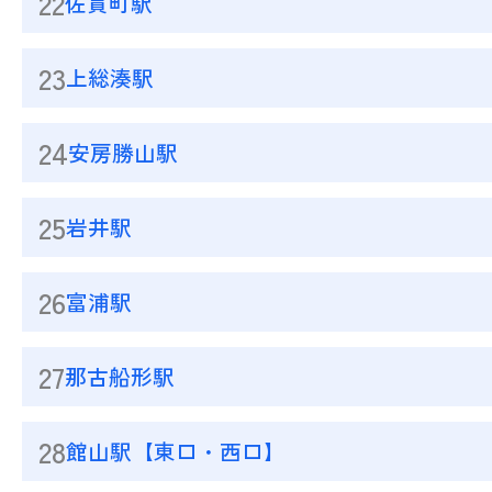
22
佐貫町駅
23
上総湊駅
24
安房勝山駅
25
岩井駅
26
富浦駅
27
那古船形駅
28
館山駅【東口・西口】