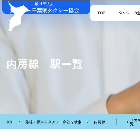
一般社団法人
千葉県タクシー協会
TOP
タクシーの
内房線 駅一覧
「内
TOP
路線・駅からタクシー会社を検索
内房線
覧