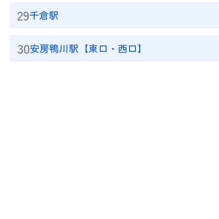
29
千倉駅
30
安房鴨川駅【東口・西口】