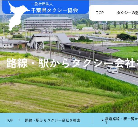
一般社団法人
千葉県タクシー協会
TOP
タクシーの
路線・駅からタクシー会社
鉄道路線・駅一覧
TOP
路線・駅からタクシー会社を検索
す