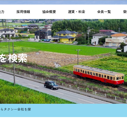
魅力
採用情報
協会概要
運賃・料金
会員一覧
登
を検索
からタクシー会社を探